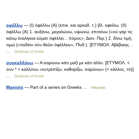
οφέλλω
— (I) ὀφέλλω (Α) (επικ. και αρκαδ. τ.) βλ. οφείλω. (II)
ὀφέλλω (Α) 1. αυξάνω, μεγαλώνω, υψώνω, επιτείνω («οὐ γάρ τις
κείνῳ ἐναλίγκια κύματ ὀφέλλει... πόρος», Διον. Περ.) 2. δίνω τιμή,
τιμώ («πεδίον σὺν θεῶν ὀφέλλειν», Πίνδ.). [ΕΤΥΜΟΛ. Αβέβαιης…
…
Dictionary of Greek
συγκαλλύνω
— Α σαρώνω κάτι μαζί με κάτι άλλο. [ΕΤΥΜΟΛ. <
συν * + καλλύνω «ευτρεπίζω, καθαρίζω, σαρώνω» (< κάλλος, τὸ)]
…
Dictionary of Greek
Maniots
— Part of a series on Greeks …
Wikipedia