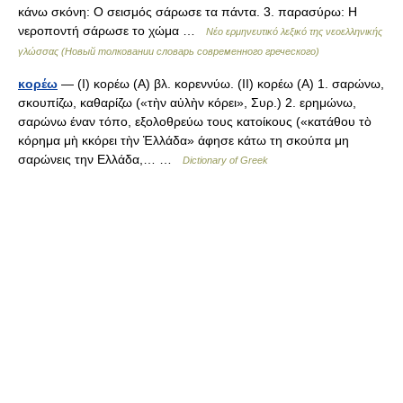
κάνω σκόνη: Ο σεισμός σάρωσε τα πάντα. 3. παρασύρω: Η
νεροποντή σάρωσε το χώμα …
Νέο ερμηνευτικό λεξικό της νεοελληνικής
γλώσσας (Новый толковании словарь современного греческого)
κορέω
— (I) κορέω (Α) βλ. κορεννύω. (II) κορέω (Α) 1. σαρώνω,
σκουπίζω, καθαρίζω («τὴν αὐλὴν κόρει», Συρ.) 2. ερημώνω,
σαρώνω έναν τόπο, εξολοθρεύω τους κατοίκους («κατάθου τὸ
κόρημα μὴ κκόρει τὴν Ἑλλάδα» άφησε κάτω τη σκούπα μη
σαρώνεις την Ελλάδα,… …
Dictionary of Greek