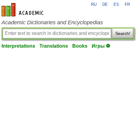
RU
DE
ES
FR
en-academic.com
Academic Dictionaries and Encyclopedias
Search!
Interpretations
Translations
Books
Игры ⚽