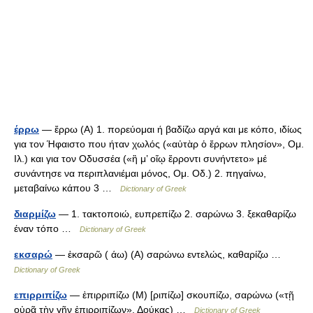
έρρω
— ἔρρω (Α) 1. πορεύομαι ή βαδίζω αργά και με κόπο, ιδίως
για τον Ήφαιστο που ήταν χωλός («αὐτὰρ ὁ ἔρρων πλησίον», Ομ.
Ιλ.) και για τον Οδυσσέα («ἣ μ’ οἴῳ ἔρροντι συνήντετο» μέ
συνάντησε να περιπλανιέμαι μόνος, Ομ. Οδ.) 2. πηγαίνω,
μεταβαίνω κάπου 3 …
Dictionary of Greek
διαρμίζω
— 1. τακτοποιώ, ευπρεπίζω 2. σαρώνω 3. ξεκαθαρίζω
έναν τόπο …
Dictionary of Greek
εκσαρώ
— ἐκσαρῶ ( άω) (Α) σαρώνω εντελώς, καθαρίζω …
Dictionary of Greek
επιρριπίζω
— ἐπιρριπίζω (Μ) [ριπίζω] σκουπίζω, σαρώνω («τῇ
οὐρᾷ τὴν γῆν ἐπιρριπίζων», Δούκας) …
Dictionary of Greek