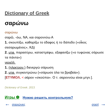
Dictionary of Greek
σαρώνω
σαρώνω
σαρῶ, -όω, ΝΑ, και σαροννύω Α
1.
σκουπίζω, καθαρίζω το έδαφος ή το δάπεδο («οἶκος
σεσαρωμένος», ΚΔ)
2.
μτφ.
παρασύρω, καταστρέφω, εξαφανίζω («ο τυφώνας σάρωσε
τα πάντα»)
νεοελλ.
1.
(ηλεκτρον.)
διενεργώ σάρωση
2.
μτφ.
συγκεντρώνω («σάρωσε όλα τα βραβεία»).
[
ΕΤΥΜΟΛ.
<
σάρον
«σκούπα». Ο τ.
σαροννύω
είναι μτγν.].
Dictionary of Greek
.
2013
.
Игры ⚽
Нужно решить контрольную?
σαρώνες
σασί